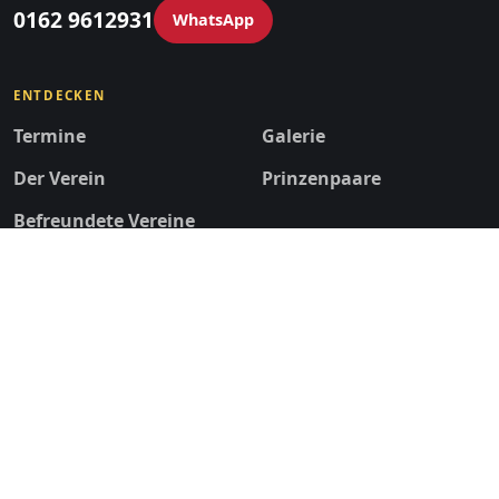
0162 9612931
WhatsApp
ENTDECKEN
Termine
Galerie
Der Verein
Prinzenpaare
Befreundete Vereine
Folge dem LCV
Impressum
Datenschutzerklärung
Website erstellt, betreut und gehostet von
Webkompass – Patrick
Weigelt