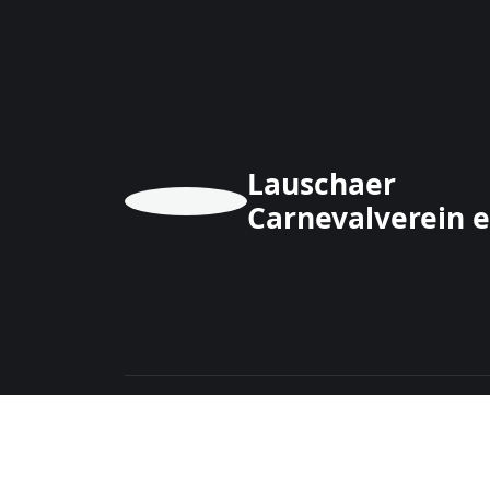
Lauschaer
Carnevalverein e
Folge dem LCV