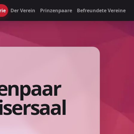
rie
Der Verein
Prinzenpaare
Befreundete Vereine
zenpaar
isersaal